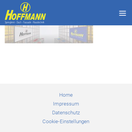
Zum
Inhalt
Hoffmann
springen
GmbH
Thyrnau
Passau
Home
Impressum
Datenschutz
Cookie-Einstellungen