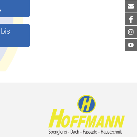
6
 bis