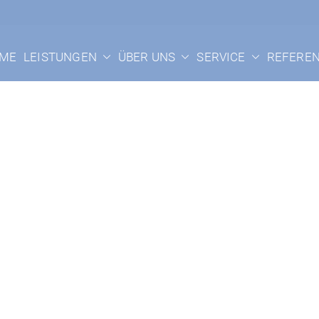
n GmbH Thyrnau
ME
LEISTUNGEN
ÜBER UNS
SERVICE
REFERE