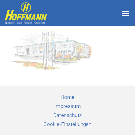
Zum
Inhalt
Hoffmann
springen
GmbH
Thyrnau
Passau
Home
Impressum
Datenschutz
Cookie-Einstellungen